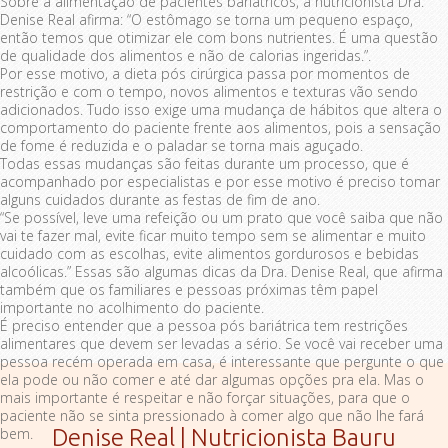
Sobre a alimentação de pacientes bariátricos, a nutricionista Dra.
Denise Real afirma: “O estômago se torna um pequeno espaço,
então temos que otimizar ele com bons nutrientes. É uma questão
de qualidade dos alimentos e não de calorias ingeridas.”.
Por esse motivo, a dieta pós cirúrgica passa por momentos de
restrição e com o tempo, novos alimentos e texturas vão sendo
adicionados. Tudo isso exige uma mudança de hábitos que altera o
comportamento do paciente frente aos alimentos, pois a sensação
de fome é reduzida e o paladar se torna mais aguçado.
Todas essas mudanças são feitas durante um processo, que é
acompanhado por especialistas e por esse motivo é preciso tomar
alguns cuidados durante as festas de fim de ano.
“Se possível, leve uma refeição ou um prato que você saiba que não
vai te fazer mal, evite ficar muito tempo sem se alimentar e muito
cuidado com as escolhas, evite alimentos gordurosos e bebidas
alcoólicas.” Essas são algumas dicas da Dra. Denise Real, que afirma
também que os familiares e pessoas próximas têm papel
importante no acolhimento do paciente.
É preciso entender que a pessoa pós bariátrica tem restrições
alimentares que devem ser levadas a sério. Se você vai receber uma
pessoa recém operada em casa, é interessante que pergunte o que
ela pode ou não comer e até dar algumas opções pra ela. Mas o
mais importante é respeitar e não forçar situações, para que o
paciente não se sinta pressionado à comer algo que não lhe fará
bem.
Denise Real | Nutricionista Bauru