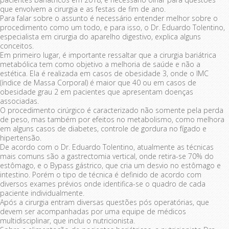
que envolvem a cirurgia e as festas de fim de ano.
Para falar sobre o assunto é necessário entender melhor sobre o
procedimento como um todo, e para isso, o Dr. Eduardo Tolentino,
especialista em cirurgia do aparelho digestivo, explica alguns
conceitos.
Em primeiro lugar, é importante ressaltar que a cirurgia bariátrica
metabólica tem como objetivo a melhoria de saúde e não a
estética. Ela é realizada em casos de obesidade 3, onde o IMC
(índice de Massa Corporal) é maior que 40 ou em casos de
obesidade grau 2 em pacientes que apresentam doenças
associadas.
O procedimento cirúrgico é caracterizado não somente pela perda
de peso, mas também por efeitos no metabolismo, como melhora
em alguns casos de diabetes, controle de gordura no fígado e
hipertensão.
De acordo com o Dr. Eduardo Tolentino, atualmente as técnicas
mais comuns são a gastrectomia vertical, onde retira-se 70% do
estômago, e o Bypass gástrico, que cria um desvio no estômago e
intestino. Porém o tipo de técnica é definido de acordo com
diversos exames prévios onde identifica-se o quadro de cada
paciente individualmente.
Após a cirurgia entram diversas questões pós operatórias, que
devem ser acompanhadas por uma equipe de médicos
multidisciplinar, que inclui o nutricionista.