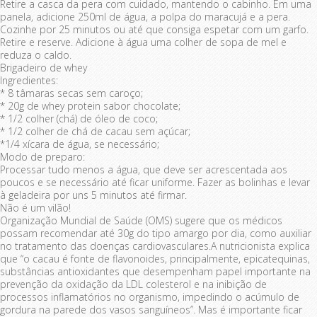
Retire a casca da pera com cuidado, mantendo o cabinho. Em uma
panela, adicione 250ml de água, a polpa do maracujá e a pera.
Cozinhe por 25 minutos ou até que consiga espetar com um garfo.
Retire e reserve. Adicione à água uma colher de sopa de mel e
reduza o caldo.
Brigadeiro de whey
Ingredientes:
* 8 tâmaras secas sem caroço;
* 20g de whey protein sabor chocolate;
* 1/2 colher (chá) de óleo de coco;
* 1/2 colher de chá de cacau sem açúcar;
*1/4 xícara de água, se necessário;
Modo de preparo:
Processar tudo menos a água, que deve ser acrescentada aos
poucos e se necessário até ficar uniforme. Fazer as bolinhas e levar
à geladeira por uns 5 minutos até firmar.
Não é um vilão!
Organização Mundial de Saúde (OMS) sugere que os médicos
possam recomendar até 30g do tipo amargo por dia, como auxiliar
no tratamento das doenças cardiovasculares.A nutricionista explica
que “o cacau é fonte de flavonoides, principalmente, epicatequinas,
substâncias antioxidantes que desempenham papel importante na
prevenção da oxidação da LDL colesterol e na inibição de
processos inflamatórios no organismo, impedindo o acúmulo de
gordura na parede dos vasos sanguíneos”. Mas é importante ficar