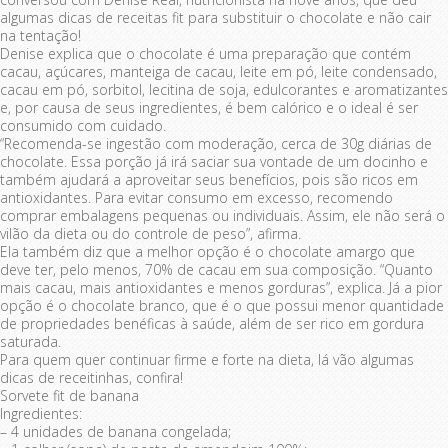
algumas dicas de receitas fit para substituir o chocolate e não cair
na tentação!
Denise explica que o chocolate é uma preparação que contém
cacau, açúcares, manteiga de cacau, leite em pó, leite condensado,
cacau em pó, sorbitol, lecitina de soja, edulcorantes e aromatizantes
e, por causa de seus ingredientes, é bem calórico e o ideal é ser
consumido com cuidado.
“Recomenda-se ingestão com moderação, cerca de 30g diárias de
chocolate. Essa porção já irá saciar sua vontade de um docinho e
também ajudará a aproveitar seus benefícios, pois são ricos em
antioxidantes. Para evitar consumo em excesso, recomendo
comprar embalagens pequenas ou individuais. Assim, ele não será o
vilão da dieta ou do controle de peso”, afirma.
Ela também diz que a melhor opção é o chocolate amargo que
deve ter, pelo menos, 70% de cacau em sua composição. “Quanto
mais cacau, mais antioxidantes e menos gorduras”, explica. Já a pior
opção é o chocolate branco, que é o que possui menor quantidade
de propriedades benéficas à saúde, além de ser rico em gordura
saturada.
Para quem quer continuar firme e forte na dieta, lá vão algumas
dicas de receitinhas, confira!
Sorvete fit de banana
Ingredientes:
– 4 unidades de banana congelada;