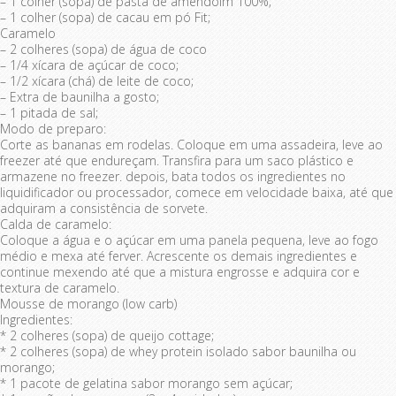
– 1 colher (sopa) de pasta de amendoim 100%;
– 1 colher (sopa) de cacau em pó Fit;
Caramelo
– 2 colheres (sopa) de água de coco
– 1/4 xícara de açúcar de coco;
– 1/2 xícara (chá) de leite de coco;
– Extra de baunilha a gosto;
– 1 pitada de sal;
Modo de preparo:
Corte as bananas em rodelas. Coloque em uma assadeira, leve ao
freezer até que endureçam. Transfira para um saco plástico e
armazene no freezer. depois, bata todos os ingredientes no
liquidificador ou processador, comece em velocidade baixa, até que
adquiram a consistência de sorvete.
Calda de caramelo:
Coloque a água e o açúcar em uma panela pequena, leve ao fogo
médio e mexa até ferver. Acrescente os demais ingredientes e
continue mexendo até que a mistura engrosse e adquira cor e
textura de caramelo.
Mousse de morango (low carb)
Ingredientes:
* 2 colheres (sopa) de queijo cottage;
* 2 colheres (sopa) de whey protein isolado sabor baunilha ou
morango;
* 1 pacote de gelatina sabor morango sem açúcar;