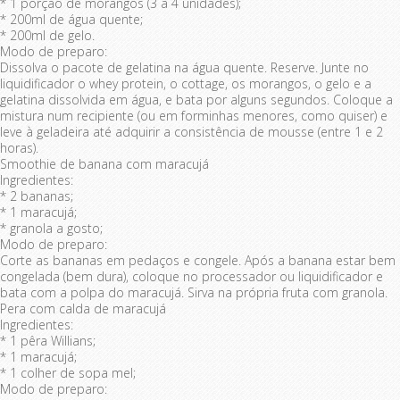
* 1 porção de morangos (3 a 4 unidades);
* 200ml de água quente;
* 200ml de gelo.
Modo de preparo:
Dissolva o pacote de gelatina na água quente. Reserve. Junte no
liquidificador o whey protein, o cottage, os morangos, o gelo e a
gelatina dissolvida em água, e bata por alguns segundos. Coloque a
mistura num recipiente (ou em forminhas menores, como quiser) e
leve à geladeira até adquirir a consistência de mousse (entre 1 e 2
horas).
Smoothie de banana com maracujá
Ingredientes:
* 2 bananas;
* 1 maracujá;
* granola a gosto;
Modo de preparo:
Corte as bananas em pedaços e congele. Após a banana estar bem
congelada (bem dura), coloque no processador ou liquidificador e
bata com a polpa do maracujá. Sirva na própria fruta com granola.
Pera com calda de maracujá
Ingredientes:
* 1 pêra Willians;
* 1 maracujá;
* 1 colher de sopa mel;
Modo de preparo: