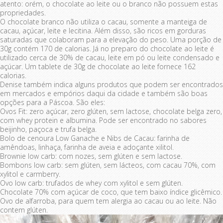
atento: orém, o chocolate ao leite ou o branco não possuem estas
propriedades.
O chocolate branco não utiliza o cacau, somente a manteiga de
cacau, açúcar, leite e lecitina. Além disso, são ricos em gorduras
saturadas que colaboram para a elevação do peso. Uma porção de
30g contém 170 de calorias. Já no preparo do chocolate ao leite é
utilizado cerca de 30% de cacau, leite em pó ou leite condensado e
açúcar. Um tablete de 30g de chocolate ao leite fornece 162
calorias.
Denise também indica alguns produtos que podem ser encontrados
em mercados e empórios daqui da cidade e também são boas
opções para a Páscoa. São eles:
Ovos Fit: zero açúcar, zero glúten, sem lactose, chocolate belga zero,
com whey protein e albumina. Pode ser encontrado no sabores
beijinho, paçoca e trufa belga.
Bolo de cenoura Low Ganache e Nibs de Cacau: farinha de
amêndoas, linhaça, farinha de aveia e adoçante xilitol.
Brownie low carb: com nozes, sem glúten e sem lactose.
Bombons low carb: sem glúten, sem lácteos, com cacau 70%, com
xylitol e carmberry.
Ovo low carb: trufados de whey com xylitol e sem glúten.
Chocolate 70% com açúcar de coco, que tem baixo índice glicêmico.
Ovo de alfarroba, para quem tem alergia ao cacau ou ao leite. Não
contem glúten.