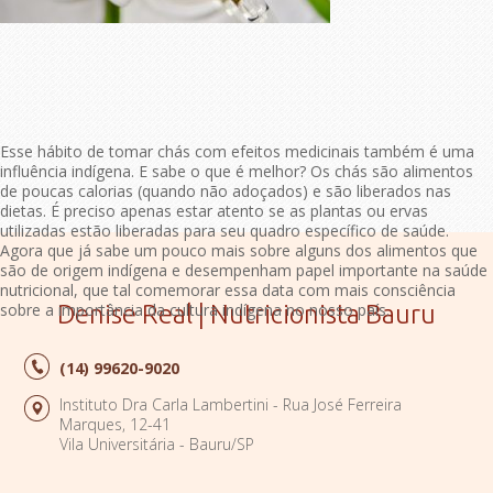
Esse hábito de tomar chás com efeitos medicinais também é uma
influência indígena. E sabe o que é melhor? Os chás são alimentos
de poucas calorias (quando não adoçados) e são liberados nas
dietas. É preciso apenas estar atento se as plantas ou ervas
utilizadas estão liberadas para seu quadro específico de saúde.
Agora que já sabe um pouco mais sobre alguns dos alimentos que
são de origem indígena e desempenham papel importante na saúde
nutricional, que tal comemorar essa data com mais consciência
sobre a importância da cultura indígena no nosso país.
Denise Real | Nutricionista Bauru
(14)
99620-9020
Instituto Dra Carla Lambertini - Rua José Ferreira
Marques, 12-41
Vila Universitária - Bauru/SP