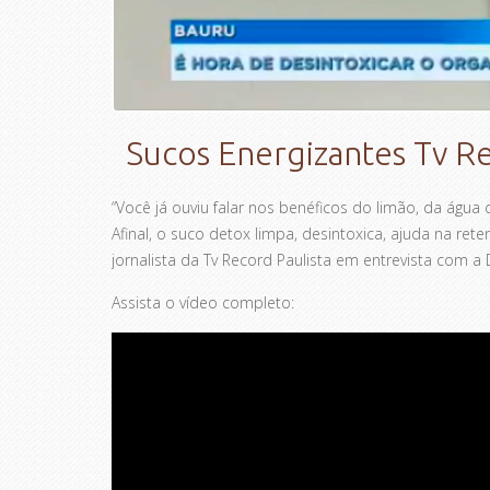
Sucos Energizantes Tv Re
“Você já ouviu falar nos benéficos do limão, da água 
Afinal, o suco detox limpa, desintoxica, ajuda na rete
jornalista da Tv Record Paulista em entrevista com a 
Assista o vídeo completo: