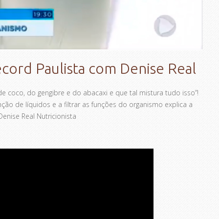
cord Paulista com Denise Real
de coco, do gengibre e do abacaxi e que tal mistura tudo isso”!
nção de líquidos e a filtrar as funções do organismo explica a
Denise Real Nutricionista