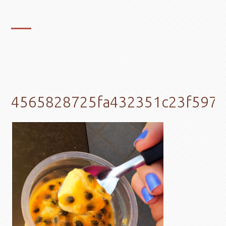
4565828725fa432351c23f5973