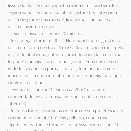
dissolvido. Adicione a abobrinha ralada e misture bem. Em
seguida vá adicionando a farinha e misture bem até que a
massa desgrude suas mãos. Adicione mais farinha se a
massa estiver muito mole.
– Deixe a massa crescer por 20 minutos.
– Pré-aqueça o forno a 200 °C. Num papel manteiga, abra a
massa em forma de disco. A massa fica um pouco mole pela
adição de abobrinha, então recomendo abrir ela já em cima
do papel manteiga com as mãos (comece no centro e com
os dedos vá abrindo para as laterais). Ir enfarinhando um
pouco a massa enquanto abre no papel manteiga para que
não grude nas mãos.
– Leve para assar por 10 minutos a 200°C (altamente
recomendado assar a massa um pouco antes de colocar a
cobertura).
– Retire do forno, adicione a cobertura de sua preferência (eu
usei molho de tomate, brócolis grelhado, cebola roxa,
cogumelos marrons e tomate cereja). Asse por mais uns 10-