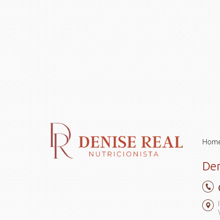
Hom
Den