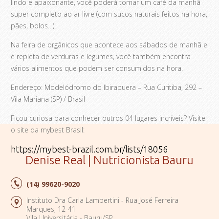
lindo e apaixonante, você poderá tomar um café da manhã
super completo ao ar livre (com sucos naturais feitos na hora,
pães, bolos…).
Na feira de orgânicos que acontece aos sábados de manhã e
é repleta de verduras e legumes, você também encontra
vários alimentos que podem ser consumidos na hora.
Endereço: Modelódromo do Ibirapuera – Rua Curitiba, 292 –
Vila Mariana (SP) / Brasil
Ficou curiosa para conhecer outros 04 lugares incríveis? Visite
o site da mybest Brasil:
https://mybest-brazil.com.br/lists/18056
Denise Real | Nutricionista Bauru
(14)
99620-9020
Instituto Dra Carla Lambertini - Rua José Ferreira
Marques, 12-41
Vila Universitária - Bauru/SP