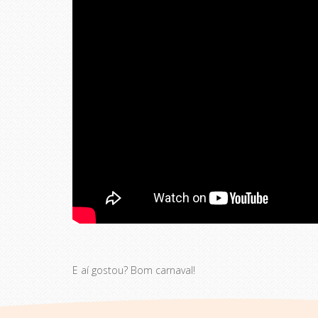
E aí gostou? Bom carnaval!