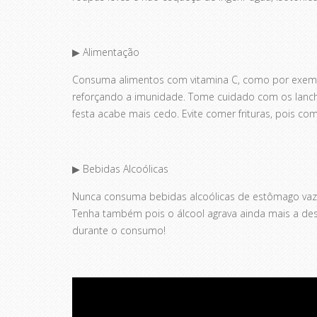
▶ Alimentação
Consuma alimentos com vitamina C, como por exemplo
reforçando a imunidade. Tome cuidado com os lanch
festa acabe mais cedo. Evite comer frituras, pois c
▶ Bebidas Alcoólicas
Nunca consuma bebidas alcoólicas de estômago vazio
Tenha também pois o álcool agrava ainda mais a des
durante o consumo!