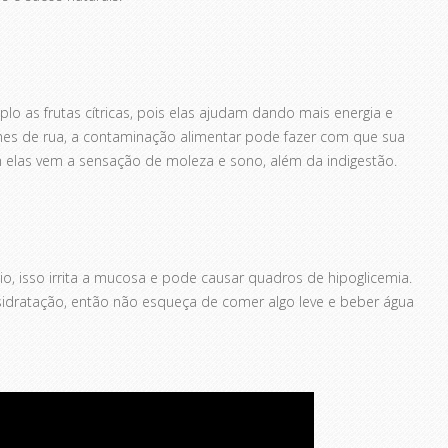
 as frutas cítricas, pois elas ajudam dando mais energia e
es de rua, a contaminação alimentar pode fazer com que sua
om elas vem a sensação de moleza e sono, além da indigestão.
, isso irrita a mucosa e pode causar quadros de hipoglicemia.
idratação, então não esqueça de comer algo leve e beber água