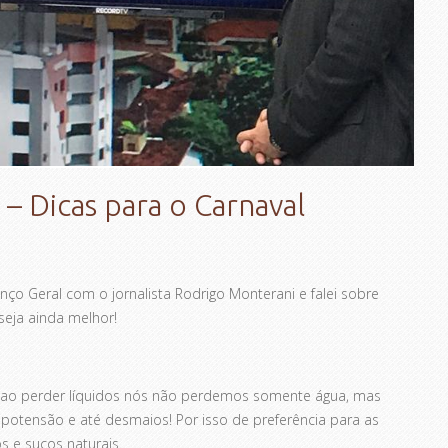
 – Dicas para o Carnaval
ço Geral com o jornalista Rodrigo Monterani e falei sobre
seja ainda melhor!
 ao perder líquidos nós não perdemos somente água, mas
potensão e até desmaios! Por isso de preferência para as
s e sucos naturais.