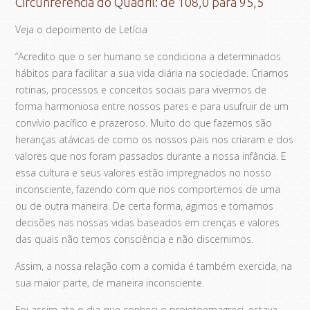
Circunferência do Quadril: de 108,0 para 95,5
Veja o depoimento de Letícia
“Acredito que o ser humano se condiciona a determinados
hábitos para facilitar a sua vida diária na sociedade. Criamos
rotinas, processos e conceitos sociais para vivermos de
forma harmoniosa entre nossos pares e para usufruir de um
convívio pacífico e prazeroso. Muito do que fazemos são
heranças atávicas de como os nossos pais nos criaram e dos
valores que nos foram passados durante a nossa infância. E
essa cultura e seus valores estão impregnados no nosso
inconsciente, fazendo com que nos comportemos de uma
ou de outra maneira. De certa forma, agimos e tomamos
decisões nas nossas vidas baseados em crenças e valores
das quais não temos consciência e não discernimos.
Assim, a nossa relação com a comida é também exercida, na
sua maior parte, de maneira inconsciente.
Foi assim ate o dia que conheci o projetoemagreci, estava