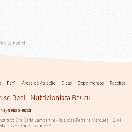
férias também!
e
Perfil
Áreas de Atuação
Dicas
Depoimentos
Receitas
ise Real | Nutricionista Bauru
(14)
99620-9020
Instituto Dra Carla Lambertini - Rua José Ferreira Marques, 12-41
Vila Universitária - Bauru/SP