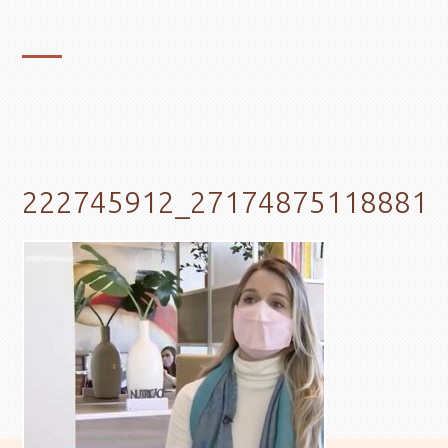
222745912_271748751188818