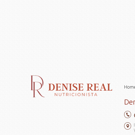
Hom
Den