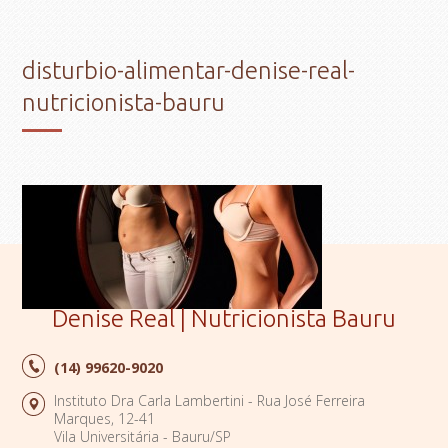
disturbio-alimentar-denise-real-
nutricionista-bauru
Denise Real | Nutricionista Bauru
(14)
99620-9020
Instituto Dra Carla Lambertini - Rua José Ferreira
Marques, 12-41
Vila Universitária - Bauru/SP